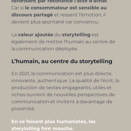
favorisent par résonance l’acte d’achat
.
Car si
le consommateur est sensible au
discours partagé
et ressent l’émotion, il
devient plus spontané car convaincu.
La
valeur ajoutée
du
storytelling
est
également de mettre l’humain au centre de
la communication déployée.
L’humain, au centre du storytelling
En 2021, la communication est plus directe,
innovante, authentique. La qualité de l’écrit, la
production de textes engageants, utiles et
riches ouvrent de nouvelles perspectives de
communication et invitent à davantage de
proximité.
En se faisant plus humanistes, les
storytelling font mouche.