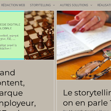
RÉDACTION WEB
STORYTELLING
AUTRES SOLUTIONS
RÉALISAT
rand
ntent,
Le storytell
arque
on en parle 
ployeur,