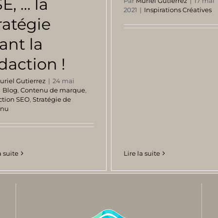
E, … la
Par
Muriel Gutierrez
|
17 mai
2021
|
Inspirations Créatives
ratégie
ant la
daction !
uriel Gutierrez
|
24 mai
|
Blog
,
Contenu de marque
,
ction SEO
,
Stratégie de
enu
Lire la suite
a suite