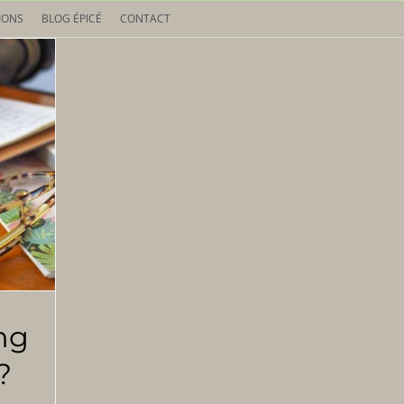
IONS
BLOG ÉPICÉ
CONTACT
ing
?