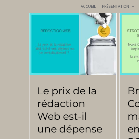
Passer
ACCUEIL
PRÉSENTATION
au
contenu
Le prix de la
B
rédaction
Co
Web est-il
m
une dépense
em