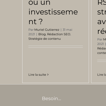
ou un
RS
investisseme
st
nt ?
av
ré
Par
Muriel Gutierrez
|
31 mai
2021
|
Blog
,
Rédaction SEO
,
Stratégie de contenu
Par
M
2021
Réda
cont
Lire la suite
Lire l
Besoin...