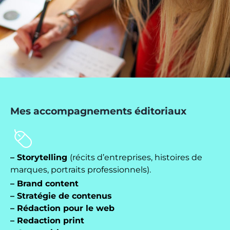
Mes accompagnements éditoriaux
– Storytelling
(récits d’entreprises, histoires de
marques, portraits professionnels).
– Brand content
– Stratégie de contenus
– Rédaction pour le web
– Redaction print