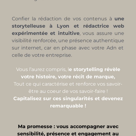
Confier la rédaction de vos contenus à
une
storytelleuse
à Lyon et rédactrice web
expérimentée et intuitive
, vous assure une
visibilité renforcée, une présence authentiqu
e
sur
internet, car en phase avec votre Adn et
celle de votre entreprise.
Vous l’aurez compris, l
e storytelling révèle
votre histoire, votre récit de marque,
Tout ce qui caractérise et renforce vos savoir-
être au coeur de vos savoir-faire !
Capitalisez sur ces singularités et devenez
remarquable !
Ma promesse : vous accompagner avec
sensibilité, présence et engagement au