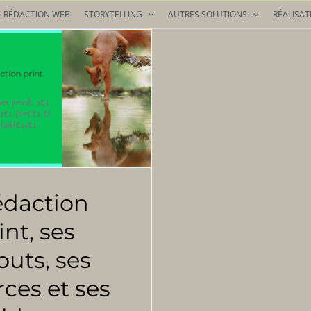
RÉDACTION WEB
STORYTELLING
AUTRES SOLUTIONS
RÉALISAT
daction
int, ses
outs, ses
rces et ses