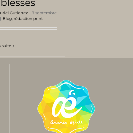
iblesses
uriel Gutierrez
|
7 septembre
|
Blog
,
rédaction print
a suite