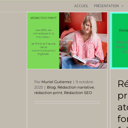
Passer
ACCUEIL
PRÉSENTATION
au
contenu
Ré
Par
Muriel Gutierrez
|
9 octobre
2025
|
Blog
,
Rédaction narrative
,
pr
rédaction print
,
Rédaction SEO
at
fo