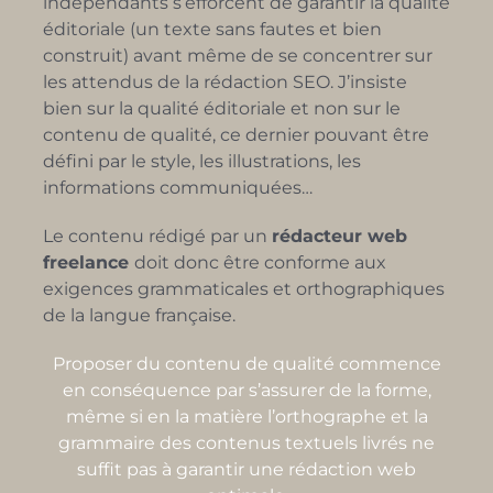
indépendants s’efforcent de garantir la qualité
éditoriale (un texte sans fautes et bien
construit) avant même de se concentrer sur
les attendus de la rédaction SEO. J’insiste
bien sur la qualité éditoriale et non sur le
contenu de qualité, ce dernier pouvant être
défini par le style, les illustrations, les
informations communiquées…
Le contenu rédigé par un
rédacteur web
freelance
doit donc être conforme aux
exigences grammaticales et orthographiques
de la langue française.
Proposer du contenu de qualité commence
en conséquence par s’assurer de la forme,
même si en la matière l’orthographe et la
grammaire des contenus textuels livrés ne
suffit pas à garantir une rédaction web