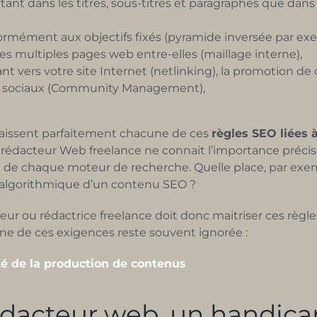
tant dans les titres, sous-titres et paragraphes que dans
formément aux objectifs fixés (pyramide inversée par exe
r les multiples pages web entre-elles (maillage interne),
nt vers votre site Internet (netlinking), la promotion de
ux sociaux (Community Management),
nnaissent parfaitement chacune de ces
règles SEO liées à
 rédacteur Web freelance ne connait l’importance préci
me de chaque moteur de recherche. Quelle place, par exe
 algorithmique d’un contenu SEO ?
ur ou rédactrice freelance doit donc maitriser ces règle
’une de ces exigences reste souvent ignorée :
ité de la production de contenus
édacteur web, un handica