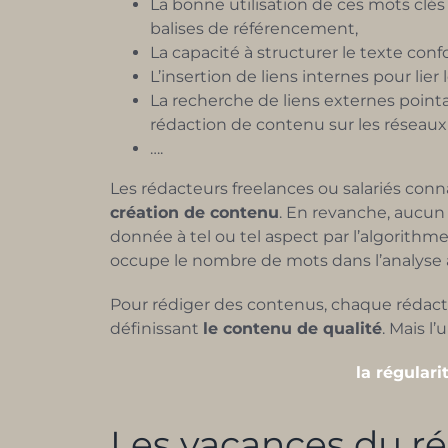
La bonne utilisation de ces mots clés 
balises de référencement,
La capacité à structurer le texte con
L’insertion de liens internes pour lie
La recherche de liens externes pointa
rédaction de contenu sur les résea
….
Les rédacteurs freelances ou salariés co
création de contenu
. En revanche, aucun
donnée à tel ou tel aspect par l’algorith
occupe le nombre de mots dans l’analyse
Pour rédiger des contenus, chaque rédacte
définissant
le contenu de qualité
. Mais l
la régular
Les vacances du r