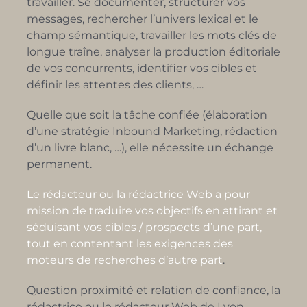
travailler. Se documenter, structurer vos
messages, rechercher l’univers lexical et le
champ sémantique, travailler les mots clés de
longue traîne, analyser la production éditoriale
de vos concurrents, identifier vos cibles et
définir les attentes des clients, …
Quelle que soit la tâche confiée (élaboration
d’une stratégie Inbound Marketing, rédaction
d’un livre blanc, …), elle nécessite un échange
permanent.
Le rédacteur ou la rédactrice Web a pour
mission de traduire vos objectifs en attirant et
séduisant vos cibles / prospects d’une part,
tout en contentant les exigences des
moteurs de recherches d’autre part
.
Question proximité et relation de confiance, la
rédactrice ou le rédacteur Web de Lyon