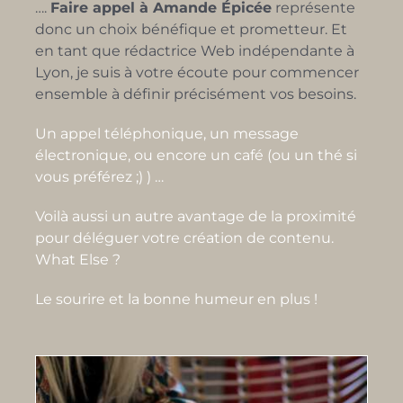
….
Faire appel à Amande Épicée
représente
donc un choix bénéfique et prometteur. Et
en tant que rédactrice Web indépendante à
Lyon, je suis à votre écoute pour commencer
ensemble à définir précisément vos besoins.
Un appel téléphonique, un message
électronique, ou encore un café (ou un thé si
vous préférez ;) ) …
Voilà aussi un autre avantage de la proximité
pour déléguer votre création de contenu.
What Else ?
Le sourire et la bonne humeur en plus !