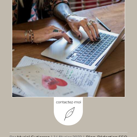
Par
Muriel Gutierrez
|
14 février 2022
|
Blog
,
Rédaction SEO