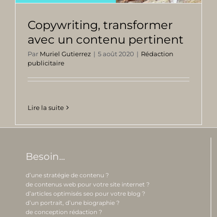
Copywriting, transformer
avec un contenu pertinent
Par
Muriel Gutierrez
|
5 août 2020
|
Rédaction
publicitaire
Lire la suite
Besoin...
d’une stratégie de contenu ?
de contenus web pour votre site internet ?
d’articles optimisés seo pour votre blog ?
d’un portrait, d’une biographie ?
de conception rédaction ?