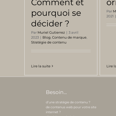
Comment et
or
pourquoi se
Par
M
2021
décider ?
Par
Muriel Gutierrez
|
3 avril
2023
|
Blog
,
Contenu de marque
,
Stratégie de contenu
Lire l
Lire la suite
Besoin...
d’une stratégie de contenu ?
de contenus web pour votre site
internet ?