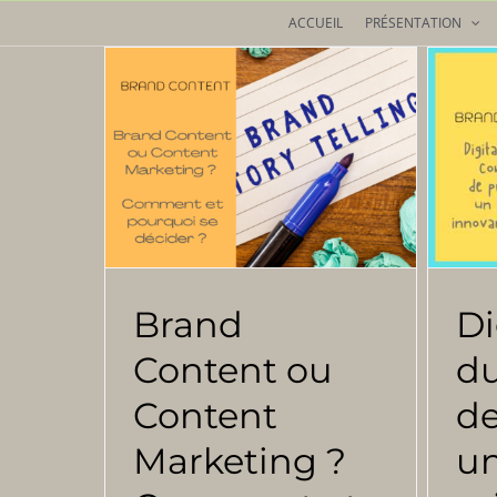
Passer
ACCUEIL
PRÉSENTATION
au
contenu
Brand
Di
Content ou
d
Content
de
Marketing ?
u