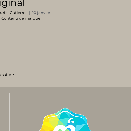
iginal
uriel Gutierrez
|
20 janvier
|
Contenu de marque
a suite