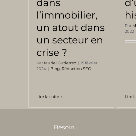
dans
d’
l’immobilier,
hi
un atout dans
Par
M
2022
un secteur en
crise ?
Par
Muriel Gutierrez
|
15 février
2024
|
Blog
,
Rédaction SEO
Lire l
Lire la suite
Besoin...