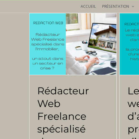
Passer
ACCUEIL
PRÉSENTATION
au
contenu
Rédacteur
Le
Web
we
Freelance
d’
spécialisé
p