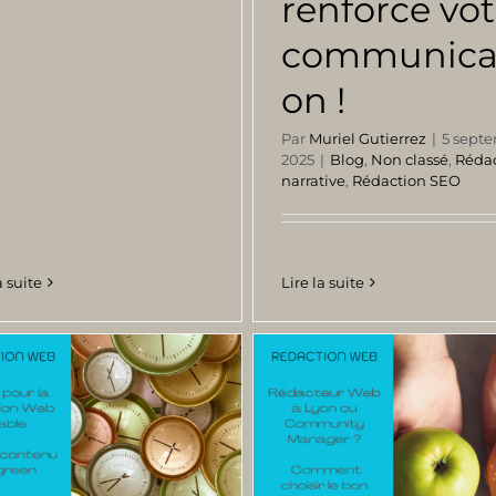
renforce vot
communica
on !
Par
Muriel Gutierrez
|
5 sept
2025
|
Blog
,
Non classé
,
Réda
narrative
,
Rédaction SEO
a suite
Lire la suite