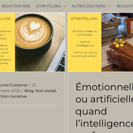
RÉDACTION WEB
STORYTELLING
AUTRES SOLUTIONS
RÉALISAT
Émotionnel
uriel Gutierrez
|
22
embre 2025
|
Blog
,
Non classé
,
ou artificiell
tion narrative
quand
l’intelligenc