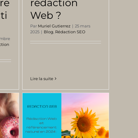
re
rédaction
ti
Web ?
Par
Muriel Gutierrez
|
25 mars
2025
|
Blog
,
Rédaction SEO
embre
ction
Lire la suite