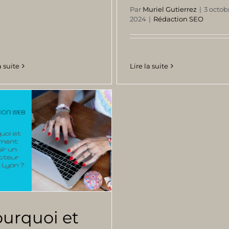
Par
Muriel Gutierrez
|
3 octob
2024
|
Rédaction SEO
a suite
Lire la suite
urquoi et