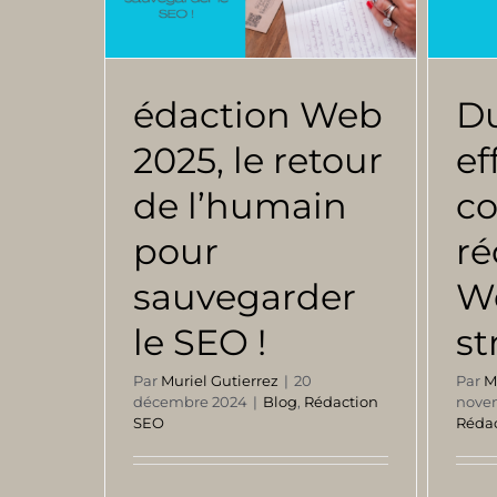
édaction Web
Du
2025, le retour
ef
de l’humain
c
pour
ré
sauvegarder
We
le SEO !
st
Par
Muriel Gutierrez
|
20
Par
M
décembre 2024
|
Blog
,
Rédaction
nove
SEO
Réda