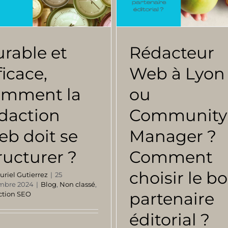
rable et
Rédacteur
ficace,
Web à Lyon
omment la
ou
daction
Community
b doit se
Manager ?
ructurer ?
Comment
choisir le b
uriel Gutierrez
|
25
mbre 2024
|
Blog
,
Non classé
,
partenaire
ction SEO
éditorial ?