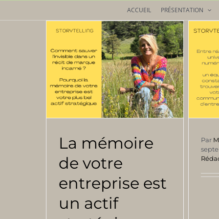
Passer
ACCUEIL
PRÉSENTATION
au
contenu
La mémoire
Par
M
sept
de votre
Rédac
entreprise est
un actif