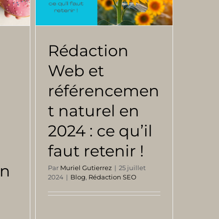
Rédaction
Web et
référencemen
t naturel en
2024 : ce qu’il
faut retenir !
on
Par
Muriel Gutierrez
|
25 juillet
2024
|
Blog
,
Rédaction SEO