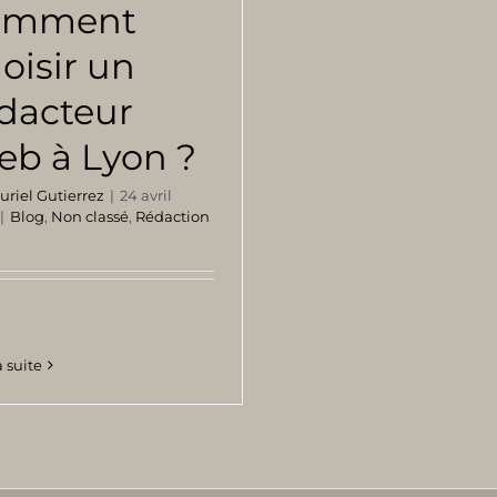
omment
oisir un
dacteur
b à Lyon ?
uriel Gutierrez
|
24 avril
|
Blog
,
Non classé
,
Rédaction
a suite