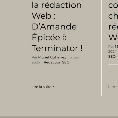
la rédaction
c
Web :
ch
D’Amande
ré
Épicée à
We
Terminator !
Par
M
2024
SEO
Par
Muriel Gutierrez
|
3 juin
2024
|
Rédaction SEO
Lire l
Lire la suite