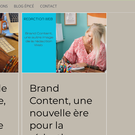
IONS
BLOG ÉPICÉ
CONTACT
le
Brand
e,
Content, une
nouvelle ère
e
pour la