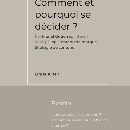
Comment et
pourquoi se
décider ?
Par
Muriel Gutierrez
|
3 avril
2023
|
Blog
,
Contenu de marque
,
Stratégie de contenu
Lire la suite
Besoin...
d’une stratégie de contenu ?
de contenus web pour votre site
internet ?