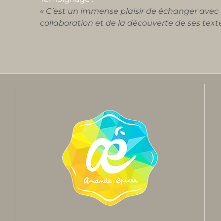
« C’est un immense plaisir de échanger avec M
collaboration et de la découverte de ses tex