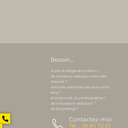
Besoin...
d’une stratégie de contenu ?
de contenus web pour votre site
internet ?
d’articles optimisés seo pour votre
blog ?
d’un portrait, d’une biographie ?
de conception rédaction ?
de storytelling ?
Contactez-moi
Tél. : 06 60 73 63