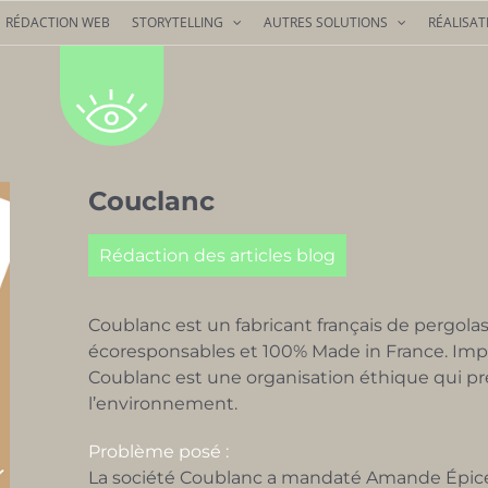
RÉDACTION WEB
STORYTELLING
AUTRES SOLUTIONS
RÉALISAT
Couclanc
Rédaction des articles blog
Coublanc est un fabricant français de pergolas
écoresponsables et 100% Made in France. Impla
Coublanc est une organisation éthique qui p
l’environnement.
Problème posé :
La société Coublanc a mandaté Amande Épicée,