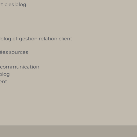
ticles blog.
log et gestion relation client
nées sources
et communication
blog
ient